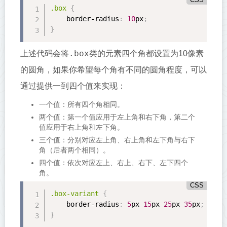
CSS
.box
{
border-radius
:
10
px
;
}
.box
上述代码会将
类的元素四个角都设置为10像素
的圆角，如果你希望每个角有不同的圆角程度，可以
通过提供一到四个值来实现：
一个值：所有四个角相同。
两个值：第一个值应用于左上角和右下角，第二个
值应用于右上角和左下角。
三个值：分别对应左上角、右上角和左下角与右下
角（后者两个相同）。
四个值：依次对应左上、右上、右下、左下四个
角。
CSS
.box-variant
{
border-radius
:
5
px 
15
px 
25
px 
35
px
;
}