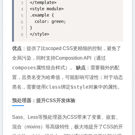
</template>

<style module>

.example {

  color: green;

}

</style>
优点
：提供了比scoped CSS更精细的控制，避免了
全局污染，同时支持Composition API（通过
composes
属性组合样式）。
缺点
：需要额外的配
置，且类名变为哈希值，可能影响可读性；对于动态
class
$style
类名，需要使用
绑定
对象中的属性。
预处理器：提升CSS开发体验
Sass、Less等预处理器为CSS带来了变量、嵌套、
混合（mixins）等高级特性，极大地提升了CSS的开