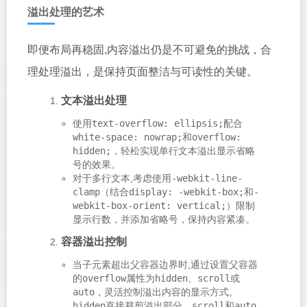
溢出处理的艺术
即便布局再稳固,内容溢出仍是不可避免的挑战，合
理处理溢出，是保持页面整洁与可读性的关键。
文本溢出处理
使用
text-overflow: ellipsis;
配合
white-space: nowrap;
和
overflow:
hidden;
，轻松实现单行文本溢出显示省略
号的效果。
对于多行文本,考虑使用
-webkit-line-
clamp
（结合
display: -webkit-box;
和
-
webkit-box-orient: vertical;
）限制
显示行数，并添加省略号，保持内容紧凑。
容器溢出控制
当子元素超出父容器边界时,通过设置父容器
的
overflow
属性为
hidden
、
scroll
或
auto
，灵活控制溢出内容的显示方式。
hidden
直接裁剪溢出部分，
scroll
和
auto