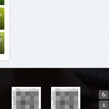
升
b
组