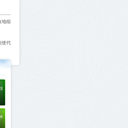
效地组
能使代
技
术