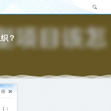
组织？
题（：