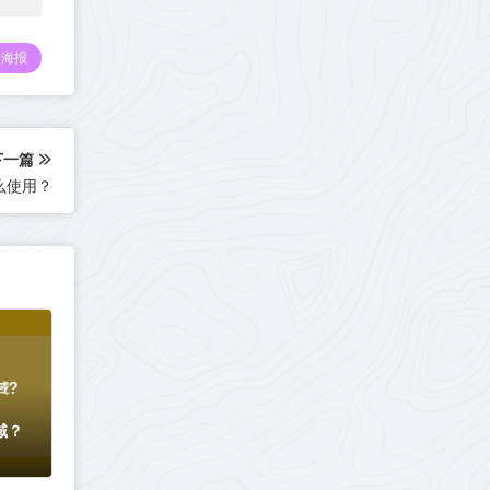
海报
下一篇
么使用？
域？