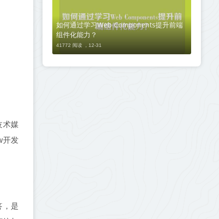
如何通过学习Web Components提升前端
组件化能力？
41772 阅读 ，
12-31
技术媒
w开发
解答，是