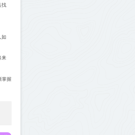
具找
人如
将来
渐掌握