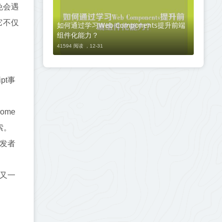
免会遇
它不仅
如何通过学习Web Components提升前端
组件化能力？
41594 阅读 ，
12-31
pt事
me
索。
发者
明又一