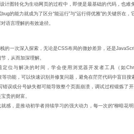
合，试图将设计图转化为生动网页的过程中，即便是最基础的代码，也难
ug的能力就成为了区分“能运行”与“运行得优雅”的关键所在，
深对语言理解的有效途径。
的一次深入探索，无论是CSS布局的微妙差异，还是JavaScri
细节，从而加深理解。
定位与解决的时间，学会使用浏览器开发者工具（如Chro
素审查等功能，可以快速识别并修复问题，避免在茫茫代码中盲目搜
写错误或分号缺失都可能导致整个页面崩溃，调试过程锻炼了开
是宝贵的财富。
成就感，是推动初学者持续学习的强大动力，每一次的“柳暗花
。