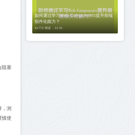
如何通过学习Web Components提升前端
组件化能力？
41772 阅读 ，
12-31
会阻塞
样，浏
谨慎使