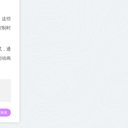
)，这些
控制时
试，通
能动画
海报