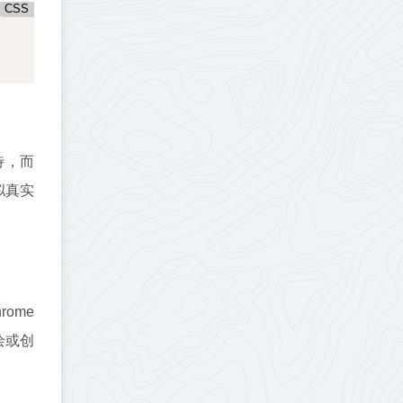
CSS
待，而
拟真实
ome
重绘或创