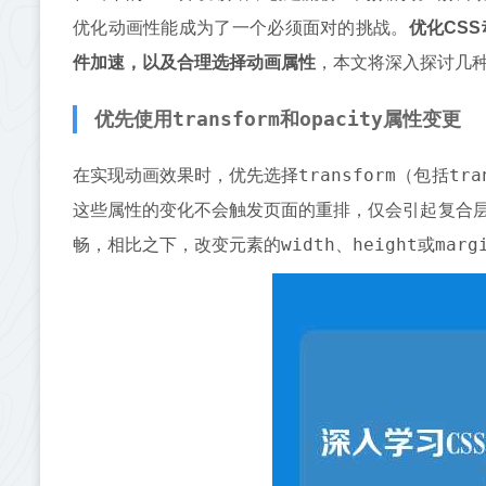
优化动画性能成为了一个必须面对的挑战。
优化CSS
件加速，以及合理选择动画属性
，本文将深入探讨几种
transform
opacity
优先使用
和
属性变更
transform
tra
在实现动画效果时，优先选择
（包括
这些属性的变化不会触发页面的重排，仅会引起复合层(comp
width
height
marg
畅，相比之下，改变元素的
、
或