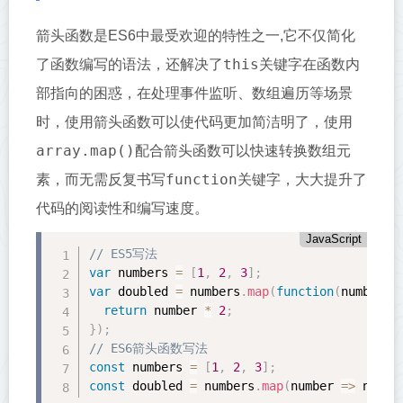
箭头函数是ES6中最受欢迎的特性之一,它不仅简化
this
了函数编写的语法，还解决了
关键字在函数内
部指向的困惑，在处理事件监听、数组遍历等场景
时，使用箭头函数可以使代码更加简洁明了，使用
array.map()
配合箭头函数可以快速转换数组元
function
素，而无需反复书写
关键字，大大提升了
代码的阅读性和编写速度。
JavaScript
// ES5写法
var
 numbers 
=
[
1
,
2
,
3
]
;
var
 doubled 
=
 numbers
.
map
(
function
(
number
)
return
 number 
*
2
;
}
)
;
// ES6箭头函数写法
const
 numbers 
=
[
1
,
2
,
3
]
;
const
 doubled 
=
 numbers
.
map
(
number 
=
>
 numbe