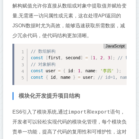
解构赋值允许你直接从数组或对象中提取值并赋给变
量,无需逐一访问属性或元素，这在处理API返回的
JSON数据时尤为高效，能够迅速获取所需数据，减
少冗余代码，使代码结构更加清晰。
JavaScript
// 数组解构
const
[
first
,
 second
]
=
[
1
,
2
,
3
]
;
// first
// 对象解构
const
 user 
=
{
 id
:
1
,
 name
:
'李四'
}
;
const
{
 id
,
 name 
}
=
 user
;
// id=1, name='
模块化开发提升项目结构
import
export
ES6引入了模块系统,通过
和
语句，
开发者可以轻松实现代码的模块化管理，每个模块负
责单一功能，提高了代码的复用性和可维护性，这对