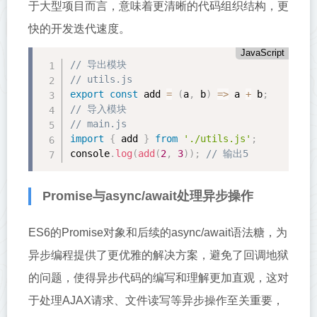
于大型项目而言，意味着更清晰的代码组织结构，更
快的开发迭代速度。
JavaScript
// 导出模块
// utils.js
export
const
 add 
=
(
a
,
 b
)
=
>
 a 
+
 b
;
// 导入模块
// main.js
import
{
 add 
}
from
'./utils.js'
;
console
.
log
(
add
(
2
,
3
)
)
;
// 输出5
Promise与async/await处理异步操作
ES6的Promise对象和后续的async/await语法糖，为
异步编程提供了更优雅的解决方案，避免了回调地狱
的问题，使得异步代码的编写和理解更加直观，这对
于处理AJAX请求、文件读写等异步操作至关重要，