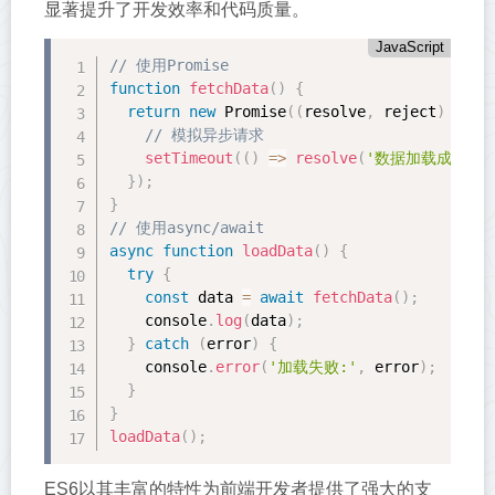
显著提升了开发效率和代码质量。
JavaScript
// 使用Promise
function
fetchData
(
)
{
return
new
Promise
(
(
resolve
,
 reject
)
=
>
{
// 模拟异步请求
setTimeout
(
(
)
=
>
resolve
(
'数据加载成功'
)
,
}
)
;
}
// 使用async/await
async
function
loadData
(
)
{
try
{
const
 data 
=
await
fetchData
(
)
;
    console
.
log
(
data
)
;
}
catch
(
error
)
{
    console
.
error
(
'加载失败:'
,
 error
)
;
}
}
loadData
(
)
;
ES6以其丰富的特性为前端开发者提供了强大的支