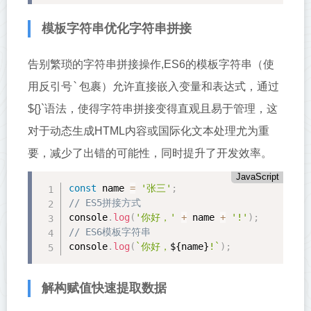
模板字符串优化字符串拼接
告别繁琐的字符串拼接操作,ES6的模板字符串（使
`包裹）允许直接嵌入变量和表达式，通过
用反引号
${}`语法，使得字符串拼接变得直观且易于管理，这
对于动态生成HTML内容或国际化文本处理尤为重
要，减少了出错的可能性，同时提升了开发效率。
JavaScript
const
 name 
=
'张三'
;
// ES5拼接方式
console
.
log
(
'你好，'
+
 name 
+
'!'
)
;
// ES6模板字符串
console
.
log
(
`你好，
${
name
}
!`
)
;
解构赋值快速提取数据