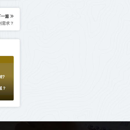
下一篇
制需求？
域？