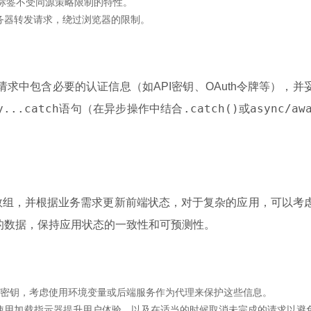
标签不受同源策略限制的特性。
务器转发请求，绕过浏览器的限制。
求中包含必要的认证信息（如API密钥、OAuth令牌等），并
y...catch
.catch()
async/aw
语句（在异步操作中结合
或
对象或数组，并根据业务需求更新前端状态，对于复杂的应用，可以考
返回的数据，保持应用状态的一致性和可预测性。
I密钥，考虑使用环境变量或后端服务作为代理来保护这些信息。
使用加载指示器提升用户体验，以及在适当的时候取消未完成的请求以避