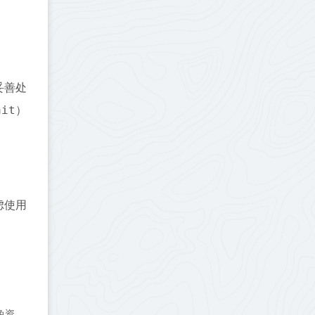
妥善处
ait
）
虑使用
免资