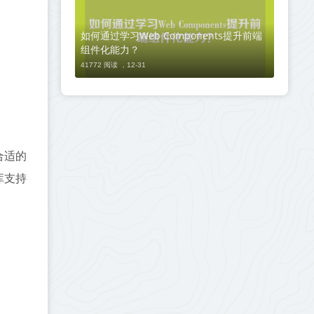
如何通过学习Web Components提升前端
组件化能力？
41772 阅读 ，
12-31
合适的
库支持