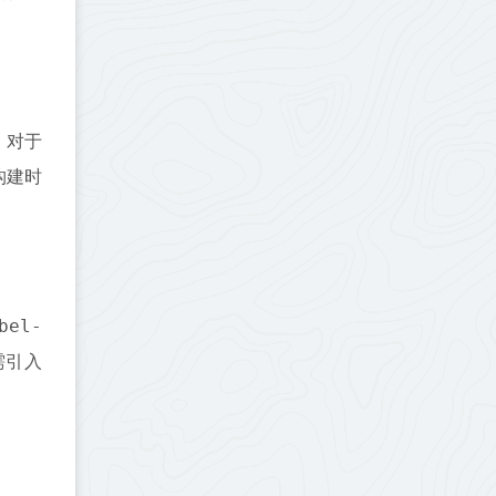
，对于
构建时
bel-
需引入