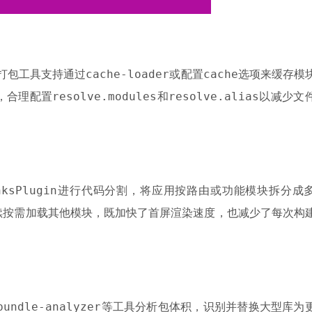
cache-loader
cache
代打包工具支持通过
或配置
选项来缓存模
resolve.modules
resolve.alias
，合理配置
和
以减少文
nksPlugin
进行代码分割，将应用按路由或功能模块拆分成
续按需加载其他模块，既加快了首屏渲染速度，也减少了每次构
bundle-analyzer
等工具分析包体积，识别并替换大型库为