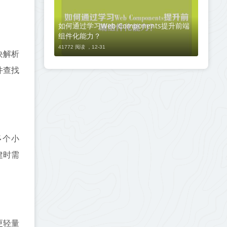
如何通过学习Web Components提升前端
组件化能力？
41772 阅读 ，
12-31
块解析
件查找
多个小
建时需
更轻量