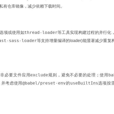
私有仓库镜像，减少依赖下载时间。
thread-loader
选项或使用如
等工具实现构建过程的并行化
ast-sass-loader
等支持增量编译的loader)能显著减少重复
exclude
ba
用,对非必要文件应用
规则，避免不必要的处理；使用
@babel/preset-env
useBuiltIns
，并考虑使用
的
选项按