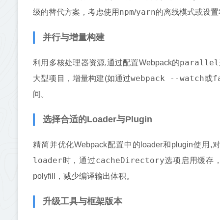
npm
yarn
级的替代方案，考虑使用
/
的离线模式或设置
并行与增量构建
parallel
利用多核处理器资源,通过配置Webpack的
webpack --watch
f
大型项目，增量构建(如通过
或
间。
选择合适的Loader与Plugin
精简并优化Webpack配置中的loader和plugin使
loader
cacheDirectory
时，通过
选项启用缓存
polyfill，减少编译输出体积。
升级工具与框架版本