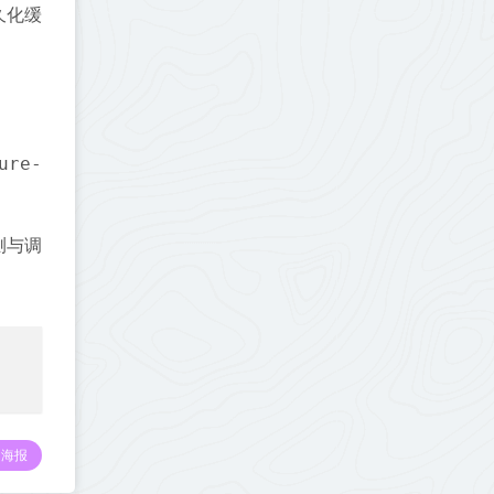
久化缓
ure-
测与调
海报