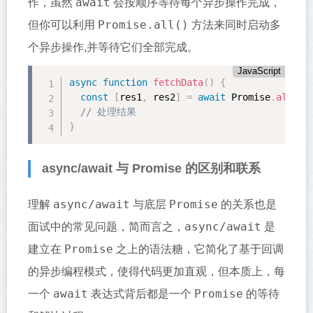
await
作，虽然
会按顺序等待每个异步操作完成，
Promise.all()
但你可以利用
方法来同时启动多
个异步操作,并等待它们全部完成。
JavaScript
async
function
fetchData
(
)
{
const
[
res1
,
 res2
]
=
await
 Promise
.
all
(
[
f
// 处理结果
}
async/await 与 Promise 的区别和联系
async/await
Promise
理解
与底层
的关系也是
async/await
面试中的常见问题，简而言之，
是
Promise
建立在
之上的语法糖，它简化了基于回调
的异步编程模式，使得代码更加直观，但本质上，每
await
Promise
一个
表达式背后都是一个
的等待