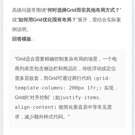
高级问题常围绕“
何时选择Grid而非其他布局方式？
”
或“
如何用Grid优化现有布局？
”展开，需结合实际案
例说明。
回答模板
：
“Grid适合需要精确控制复杂布局的场景，一个电
商列表页包含侧边栏和商品区，传统浮动或定位
grid-
需多层嵌套，而Grid可通过两行代码（
template-columns: 200px 1fr;
）实现，
justify-items
Grid的‘对齐控制’（如
、
align-content
）能简化垂直居中等常见需
求，减少额外样式代码。”