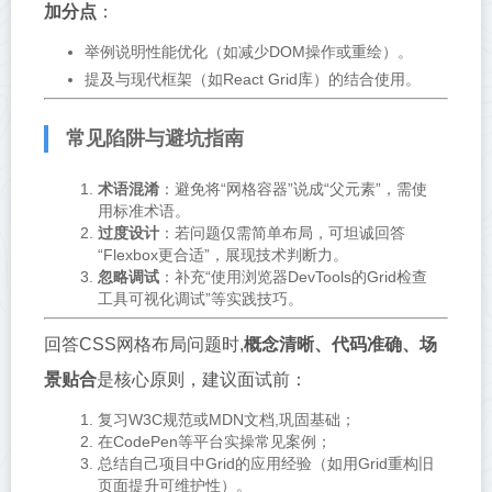
加分点
：
举例说明性能优化（如减少DOM操作或重绘）。
提及与现代框架（如React Grid库）的结合使用。
常见陷阱与避坑指南
术语混淆
：避免将“网格容器”说成“父元素”，需使
用标准术语。
过度设计
：若问题仅需简单布局，可坦诚回答
“Flexbox更合适”，展现技术判断力。
忽略调试
：补充“使用浏览器DevTools的Grid检查
工具可视化调试”等实践技巧。
回答CSS网格布局问题时,
概念清晰、代码准确、场
景贴合
是核心原则，建议面试前：
复习W3C规范或MDN文档,巩固基础；
在CodePen等平台实操常见案例；
总结自己项目中Grid的应用经验（如用Grid重构旧
页面提升可维护性）。