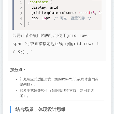
.container
{
display
:
 grid
;
grid-template-columns
:
repeat
(
3
, 
1
fr
)
;
/
gap
:
16
px
;
/* 可选：设置间隙 */
}
grid-row:
若需让某个项目跨两行,可使用
span 2;
grid-row: 1
或直接指定起止线（如
/ 3;
）。”
加分点
：
补充响应式适配方案（如
auto-fill
或媒体查询调
整列数）。
提及浏览器兼容性（如旧版IE不支持，需回退方
案）。
结合场景，体现设计思维