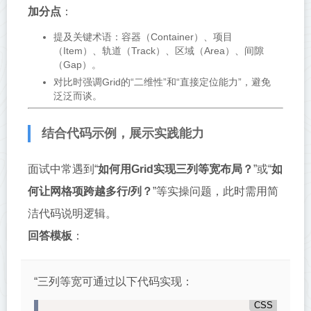
加分点
：
提及关键术语：容器（Container）、项目
（Item）、轨道（Track）、区域（Area）、间隙
（Gap）。
对比时强调Grid的“二维性”和“直接定位能力”，避免
泛泛而谈。
结合代码示例，展示实践能力
面试中常遇到“
如何用Grid实现三列等宽布局？
”或“
如
何让网格项跨越多行/列？
”等实操问题，此时需用简
洁代码说明逻辑。
回答模板
：
“三列等宽可通过以下代码实现：
CSS