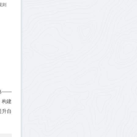
规则
略——
，构建
提升自