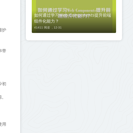
如何通过学习Web Components提升前端
组件化能力？
41411 阅读 ，
12-31
维护
串带
少初
源。
使用