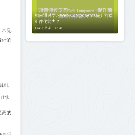
如何通过学习Web Components提升前端
组件化能力？
41411 阅读 ，
12-31
，常见
设计的
规则,
最佳状
更高的
能享受