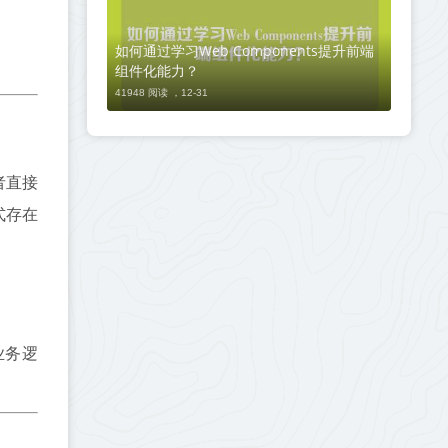
如何通过学习Web Components提升前端
组件化能力？
41948 阅读 ，
12-31
者直接
式存在
业务逻