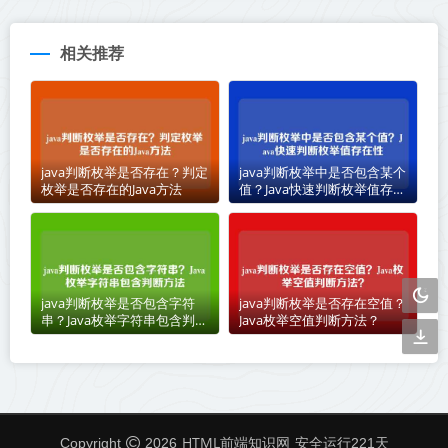
相关推荐
java判断枚举是否存在？判定
java判断枚举中是否包含某个
枚举是否存在的Java方法
值？Java快速判断枚举值存在
性
java判断枚举是否包含字符
java判断枚举是否存在空值？
串？Java枚举字符串包含判断
Java枚举空值判断方法？
方法
HTML前端知识网
Copyright
2026
安全运行
221
天