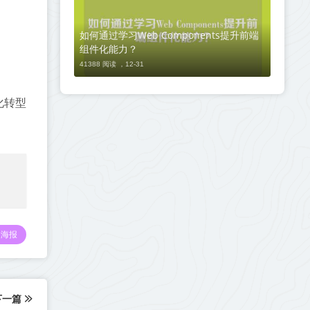
如何通过学习Web Components提升前端
组件化能力？
41388 阅读 ，
12-31
化转型
海报
下一篇