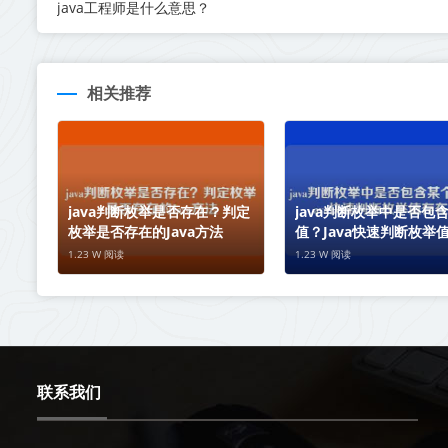
java工程师是什么意思？
相关推荐
java判断枚举是否存在？判定
java判断枚举中是否包
枚举是否存在的Java方法
值？Java快速判断枚举
性
1.23 W 阅读
1.23 W 阅读
联系我们