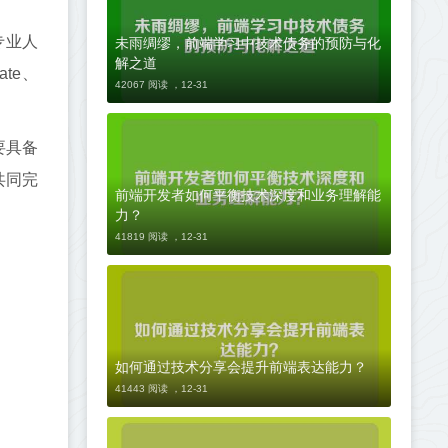
未雨绸缪，前端学习中技术债务的预防与化
专业人
解之道
te、
42067 阅读 ，
12-31
要具备
共同完
前端开发者如何平衡技术深度和业务理解能
力？
41819 阅读 ，
12-31
如何通过技术分享会提升前端表达能力？
41443 阅读 ，
12-31