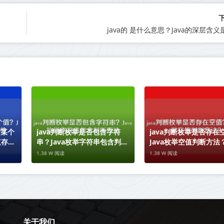
java的 是什么意思？Java的深层含
含某个
java判断枚举是否包含字符
java判断枚举是否存在
值存在
串？Java枚举字符串包含判断
Java枚举空值判断方法
方法
1.38 W 阅读
1.38 W 阅读
关于我们