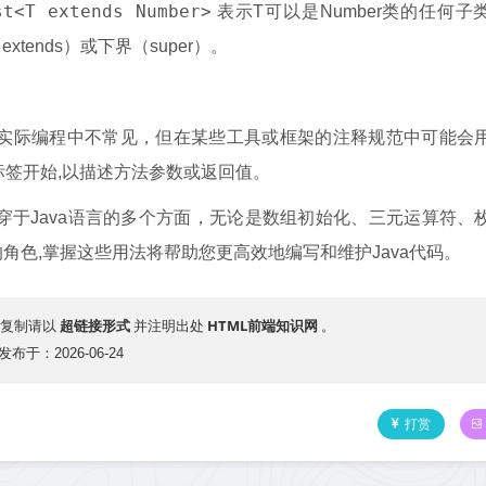
st<T extends Number>
表示T可以是Number类的任何子
xtends）或下界（super）。
在实际编程中不常见，但在某些工具或框架的注释规范中可能会
标签开始,以描述方法参数或返回值。
穿于Java语言的多个方面，无论是数组初始化、三元运算符、
色,掌握这些用法将帮助您更高效地编写和维护Java代码。
超链接形式
HTML前端知识网
复制请以
并注明出处
。
发布于：2026-06-24
打赏