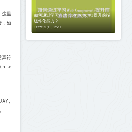
，这里
如何通过学习Web Components提升前端
组件化能力？
素，如
41772 阅读 ，
12-31
运算符
(a >
DAY,
。