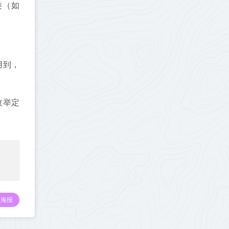
类（如
用到，
枚举定
海报