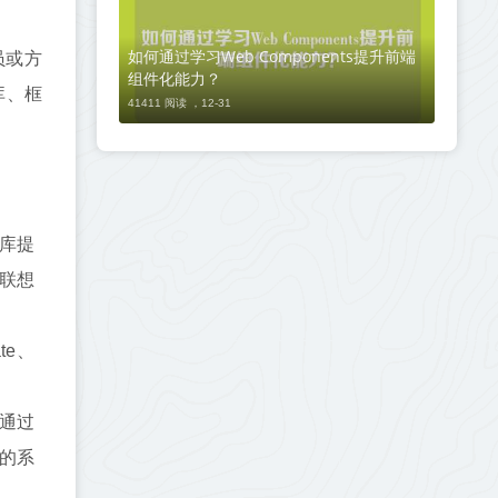
如何通过学习Web Components提升前端
员或方
组件化能力？
库、框
41411 阅读 ，
12-31
些库提
速联想
te、
，通过
杂的系