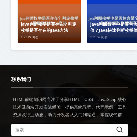
java判断枚举是否存在？判定
java判断枚举中是否包
枚举是否存在的Java方法
值？Java快速判断枚举
性
1.23 W 阅读
1.23 W 阅读
联系我们
HTML前端知识网专注于分享HTML、CSS、JavaScript核心
技术及前端开发实战经验，提供系统教程、代码示例、工具
资源及行业动态，助力开发者从入门到精通，掌握现代前端
开发全流程技能。