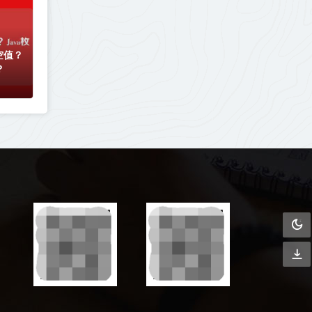
空值？
？