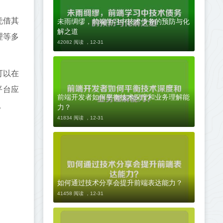
未雨绸缪，前端学习中技术债务的预防与化
凭借其
解之道
理等多
42082 阅读 ，
12-31
可以在
平台应
前端开发者如何平衡技术深度和业务理解能
。
力？
41834 阅读 ，
12-31
如何通过技术分享会提升前端表达能力？
41458 阅读 ，
12-31