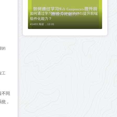
如何通过学习Web Components提升前端
组件化能力？
41403 阅读 ，
12-31
理的
发工
着不同
系统，