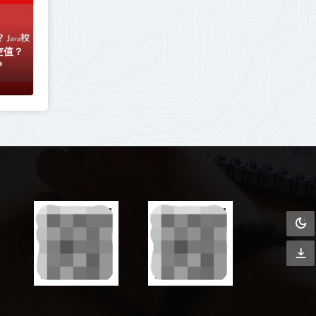
空值？
？