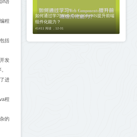
if语
如何通过学习Web Components提升前端
和编程
组件化能力？
41411 阅读 ，
12-31
包括
成开发
序。
供了进
va程
杂的