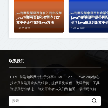
java判断枚举是否存在？判定
java判断枚举中是否包
枚举是否存在的Java方法
值？Java快速判断枚举
性
1.24 W 阅读
1.24 W 阅读
联系我们
HTML前端知识网专注于分享HTML、CSS、JavaScript核心
技术及前端开发实战经验，提供系统教程、代码示例、工具
资源及行业动态，助力开发者从入门到精通，掌握现代前端
开发全流程技能。