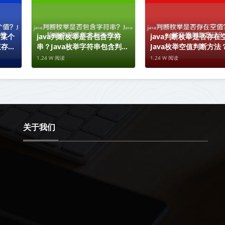
含某个
java判断枚举是否包含字符
java判断枚举是否存在
值存在
串？Java枚举字符串包含判断
Java枚举空值判断方法
方法
1.24 W 阅读
1.24 W 阅读
关于我们