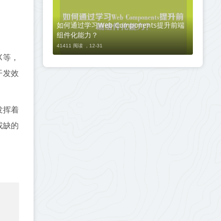
如何通过学习Web Components提升前端
组件化能力？
41411 阅读 ，
12-31
FX等，
开发效
发挥着
或缺的