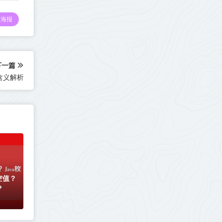
海报
下一篇
础含义解析
空值？
？