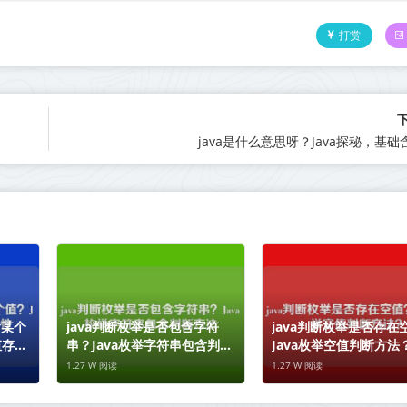
打赏
java是什么意思呀？Java探秘，基
含某个
java判断枚举是否包含字符
java判断枚举是否存在
值存在
串？Java枚举字符串包含判断
Java枚举空值判断方法
方法
1.27 W 阅读
1.27 W 阅读