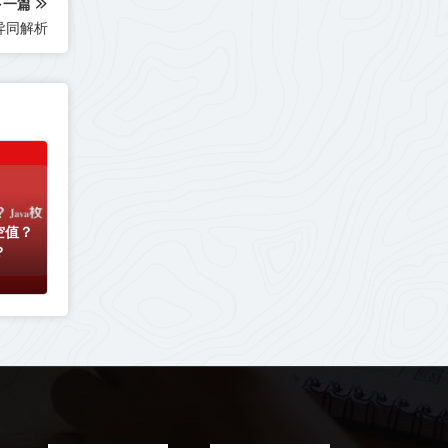
下一篇
言异同解析
空值？
？