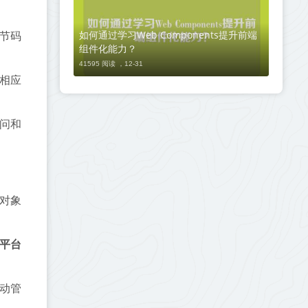
如何通过学习Web Components提升前端
字节码
组件化能力？
41595 阅读 ，
12-31
及相应
访问和
向对象
度平台
手动管