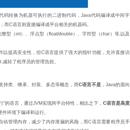
源代码转换为机器可执行的二进制代码，Java代码编译成中间
）运行；而C语言则直接编译成平台相关的机器码。
int）、浮点型（float/double）、字符型（char）等,以
操作以提高安全性，但C语言提供了强大的指针功能，允许直接
存,减轻了程序员的管理负担。
支持类、继承、封装、多态等概念，而
C语言不是
，Java的面
运行”的语言，通过JVM实现跨平台特性，相比之下，
C语言是高
硬件环境下编译和运行。
制自动管理内存，减少了内存泄漏的风险，而C语言需要程序员