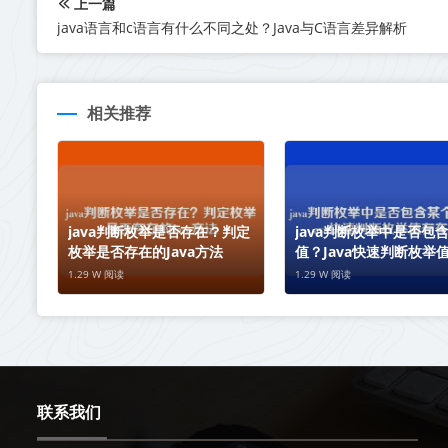
上一篇
java语言和c语言有什么不同之处？Java与C语言差异解析
相关推荐
java判断枚举是否存在？判定
java判断枚举中是否包
枚举是否存在的Java方法
值？Java快速判断枚举
性
1.29 W 阅读
1.29 W 阅读
联系我们