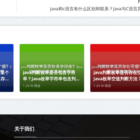
java和c语言有什么区别和联系？Java与C语
含某个
java判断枚举是否包含字符
java判断枚举是否存在
值存在
串？Java枚举字符串包含判断
Java枚举空值判断方法
方法
1.29 W 阅读
1.29 W 阅读
关于我们