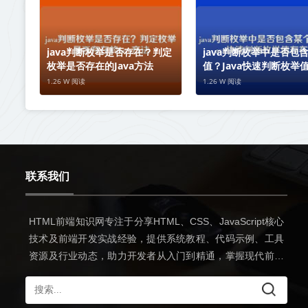
java判断枚举是否存在？判定
java判断枚举中是否包
枚举是否存在的Java方法
值？Java快速判断枚举
性
1.26 W 阅读
1.26 W 阅读
联系我们
HTML前端知识网专注于分享HTML、CSS、JavaScript核心
技术及前端开发实战经验，提供系统教程、代码示例、工具
资源及行业动态，助力开发者从入门到精通，掌握现代前端
开发全流程技能。