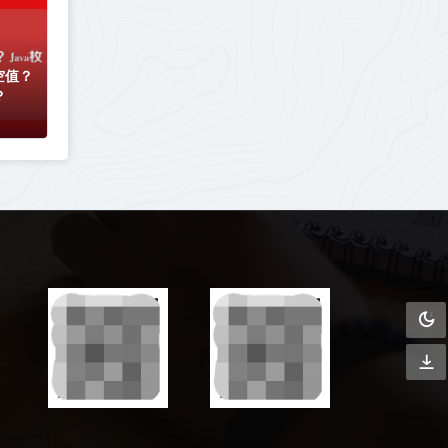
空值？
？