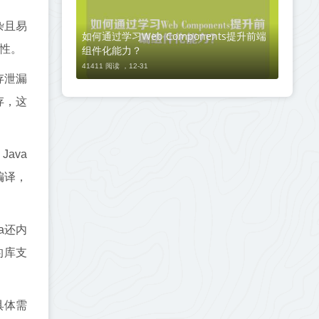
杂且易
如何通过学习Web Components提升前端
性。
组件化能力？
41411 阅读 ，
12-31
存泄漏
存，这
ava
编译，
a还内
的库支
具体需