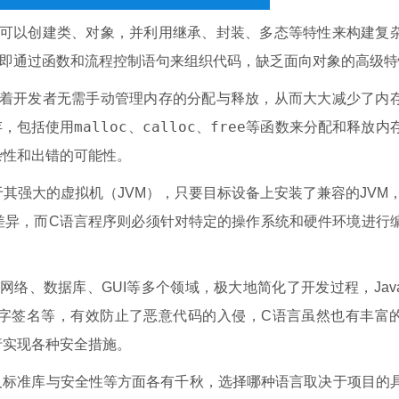
发者可以创建类、对象，并利用继承、封装、多态等特性来构建复
，即通过函数和流程控制语句来组织代码，缺乏面向对象的高级特
意味着开发者无需手动管理内存的分配与释放，从而大大减少了内
malloc
calloc
free
存，包括使用
、
、
等函数来分配和释放内
杂性和出错的可能性。
益于其强大的虚拟机（JVM），只要目标设备上安装了兼容的JVM，J
差异，而C语言程序则必须针对特定的操作系统和硬件环境进行
了网络、数据库、GUI等多个领域，极大地简化了开发过程，Jav
数字签名等，有效防止了恶意代码的入侵，C语言虽然也有丰富
行实现各种安全措施。
以及标准库与安全性等方面各有千秋，选择哪种语言取决于项目的