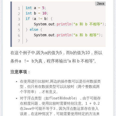
Java
int
 a 
=
5
;
int
 b 
=
10
;
if
(
a 
!=
 b
)
{
    System
.
out
.
println
(
"a 和 b 不相等"
)
;
}
else
{
    System
.
out
.
println
(
"a 和 b 相等"
)
;
}
a
b
在这个例子中,因为
的值为5，而
的值为10，所以
a != b
条件
为真，程序将输出“a 和 b 不相等”。
注意事项
：
在使用进行比较时,两边的操作数可以是任何数据类
型，但只有在数据类型可以比较时（两个整数或两
个字符串），才有意义。
对于浮点类型（如
float
和
double
），由于可能存
在精度问题，使用比较时需要特别注意。
1 + 0.2
在Java中可能不等于
3
，因为浮点数运算存在舍入
误差，在这种情况下，可能需要使用特定的方法来