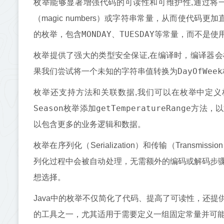
枚举能够显著增强代码的可读性和可维护性,通过将
（magic numbers）或字符串常量，从而使代
MONDAY
TUESDAY
的枚举，包含
、
等常量，而不是使
枚举提供了强大的类型安全保证,在编译时，编译器
DayOfWeek
果我们尝试将一个未知的字符串值转换为
枚举还支持方法和关联数据,我们可以在枚举中定
Season
getTemperatureRange
枚举添加
方法，以
以包含更多的业务逻辑和数据。
枚举在序列化（Serialization）和传输（Trans
列化过程中会被自动处理，无需额外的编码或解码步
想选择。
Java中的枚举不仅简化了代码、提高了可读性，还
的工具之一，尤其适用于需要定义一组固定常量并可