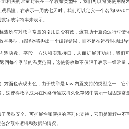
一组相关的常量封装在一个枚举类型中，我们可以避免使用魔
DayOf
码更加直观易懂，在表示一周的七天时，我们可以定义一个名为
用数字或字符串来表示。
会检查所有对枚举常量的引用是否有效，这有助于避免运行时错
枚举类型，编译器将抛出一个编译错误，而不是在运行时抛出异
义构造函数、字段、方法和实现接口，从而扩展其功能，我们
返回每个季节的温度范围，这使得枚举不仅限于表示一组常量
mission）方面也表现出色，由于枚举是Java内置支持的类型之一，
骤，这使得枚举成为在网络传输或持久化存储中表示一组固定常
提供了类型安全、可扩展性和便捷的序列化支持，它们是编程中不
能包含额外逻辑和数据的情况。