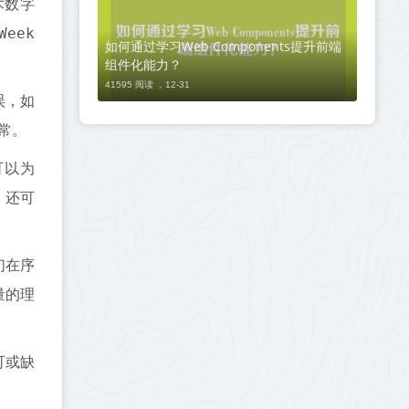
术数字
Week
如何通过学习Web Components提升前端
组件化能力？
41595 阅读 ，
12-31
误，如
常。
可以为
，还可
它们在序
量的理
可或缺