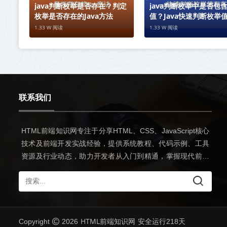
java判断枚举是否存在？判定
java判断枚举中是否包
枚举是否存在的Java方法
值？Java快速判断枚举
性
1.33 W 阅读
1.33 W 阅读
联系我们
HTML前端知识网专注于分享HTML、CSS、JavaScript核心
技术及前端开发实战经验，提供系统教程、代码示例、工具
资源及行业动态，助力开发者从入门到精通，掌握现代前端
开发全流程技能。
HTML前端知识网
Copyright
2026
安全运行
218
天