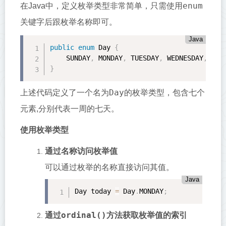
enum
在Java中，定义枚举类型非常简单，只需使用
关键字后跟枚举名称即可。
Java
public
enum
 Day 
{
    SUNDAY
,
 MONDAY
,
 TUESDAY
,
 WEDNESDAY
,
 THU
}
Day
上述代码定义了一个名为
的枚举类型，包含七个
元素,分别代表一周的七天。
使用枚举类型
通过名称访问枚举值
可以通过枚举的名称直接访问其值。
Java
Day today 
=
 Day
.
MONDAY
;
ordinal()
通过
方法获取枚举值的索引