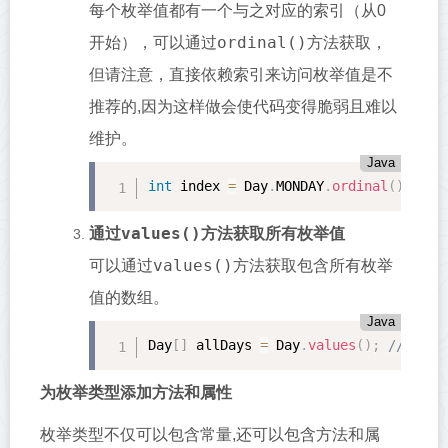
每个枚举值都有一个与之对应的索引（从0
ordinal()
开始），可以通过
方法获取，
但请注意，直接依赖索引来访问枚举值是不
推荐的,因为这样做会使代码变得脆弱且难以
维护。
Java
int
 index 
=
 Day
.
MONDAY
.
ordinal
(
)
;
//
values()
通过
方法获取所有枚举值
values()
可以通过
方法获取包含所有枚举
值的数组。
Java
Day
[
]
 allDays 
=
 Day
.
values
(
)
;
// 返
为枚举类型添加方法和属性
枚举类型不仅可以包含常量,还可以包含方法和属