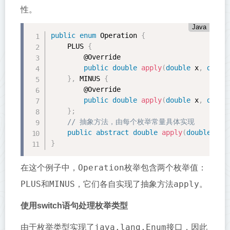
性。
Java
public
enum
 Operation 
{
    PLUS 
{
        @Override

public
double
apply
(
double
 x
,
doubl
}
,
 MINUS 
{
        @Override

public
double
apply
(
double
 x
,
doubl
}
;
// 抽象方法，由每个枚举常量具体实现
public
abstract
double
apply
(
double
 x
,
}
Operation
在这个例子中，
枚举包含两个枚举值：
PLUS
MINUS
apply
和
，它们各自实现了抽象方法
。
使用switch语句处理枚举类型
java.lang.Enum
由于枚举类型实现了
接口，因此