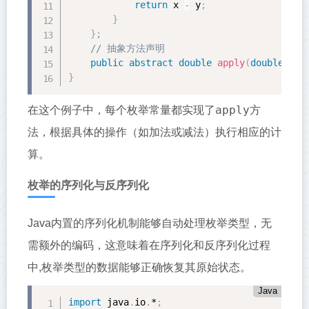
return
 x 
-
 y
;
}
}
;
// 抽象方法声明
public
abstract
double
apply
(
double
 x
,
}
apply
在这个例子中，每个枚举常量都实现了
方
法，根据具体的操作（如加法或减法）执行相应的计
算。
枚举的序列化与反序列化
Java内置的序列化机制能够自动处理枚举类型，无
需额外的编码，这意味着在序列化和反序列化过程
中,枚举类型的数据能够正确恢复其原始状态。
Java
import
 java
.
io
.
*
;