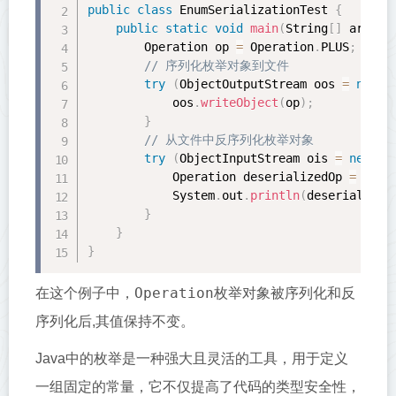
public
class
EnumSerializationTest
{
public
static
void
main
(
String
[
]
 args
)
        Operation op 
=
 Operation
.
PLUS
;
// 序列化枚举对象到文件
try
(
ObjectOutputStream oos 
=
new
O
            oos
.
writeObject
(
op
)
;
}
// 从文件中反序列化枚举对象
try
(
ObjectInputStream ois 
=
new
Ob
            Operation deserializedOp 
=
(
Ope
            System
.
out
.
println
(
deserialized
}
}
}
Operation
在这个例子中，
枚举对象被序列化和反
序列化后,其值保持不变。
Java中的枚举是一种强大且灵活的工具，用于定义
一组固定的常量，它不仅提高了代码的类型安全性，