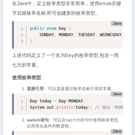
enum
在Java中，定义枚举类型非常简单，使用
关键
字后跟枚举名称,即可创建新的枚举类型。
Java
public
enum
 Day 
{
    SUNDAY
,
 MONDAY
,
 TUESDAY
,
 WEDNESDAY
,
 THU
}
Day
上述代码定义了一个名为
的枚举类型,包含一周
七天的常量。
使用枚举类型
直接引用
：可以直接通过枚举名称引用其常量。
Java
Day today 
=
 Day
.
MONDAY
;
System
.
out
.
println
(
today
)
;
// 输出：MONDAY
switch语句
：可以在
switch
语句中使用枚举类型,
从而简化条件判断逻辑。
Java