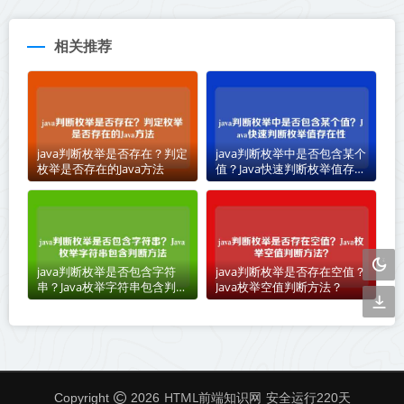
相关推荐
java判断枚举是否存在？判定
java判断枚举中是否包含某个
枚举是否存在的Java方法
值？Java快速判断枚举值存在
性
java判断枚举是否包含字符
java判断枚举是否存在空值？
串？Java枚举字符串包含判断
Java枚举空值判断方法？
方法
HTML前端知识网
Copyright
2026
安全运行
220
天