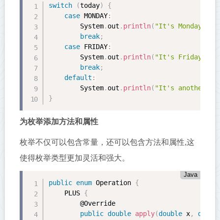
switch
(
today
)
{
case
 MONDAY
:
        System
.
out
.
println
(
"It's Monday!"
)
;
break
;
case
 FRIDAY
:
        System
.
out
.
println
(
"It's Friday!"
)
;
break
;
default
:
        System
.
out
.
println
(
"It's another da
}
为枚举添加方法和属性
枚举不仅可以包含常量，还可以包含方法和属性,这
使得枚举类型更加灵活和强大。
Java
public
enum
 Operation 
{
    PLUS 
{
        @Override

public
double
apply
(
double
 x
,
doubl