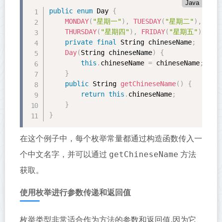
Java
public
enum
 Day 
{
MONDAY
(
"星期一"
)
,
TUESDAY
(
"星期二"
)
,
WEDN
THURSDAY
(
"星期四"
)
,
FRIDAY
(
"星期五"
)
,
SAT
private
final
 String chineseName
;
Day
(
String chineseName
)
{
this
.
chineseName 
=
 chineseName
;
}
public
 String 
getChineseName
(
)
{
return
this
.
chineseName
;
}
}
在这个例子中，每个枚举常量都通过构造函数传入一
getChineseName
个中文名字，并可以通过
方法
获取。
使用枚举进行参数传递和返回值
枚举类型非常适合作为方法的参数和返回值,因为它