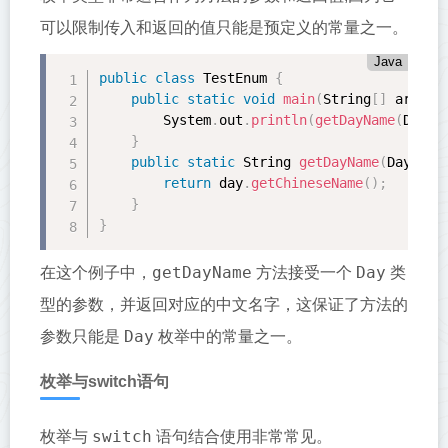
可以限制传入和返回的值只能是预定义的常量之一。
Java
public
class
TestEnum
{
public
static
void
main
(
String
[
]
 args
)
        System
.
out
.
println
(
getDayName
(
Day
.
M
}
public
static
 String 
getDayName
(
Day day
return
 day
.
getChineseName
(
)
;
}
}
getDayName
Day
在这个例子中，
方法接受一个
类
型的参数，并返回对应的中文名字，这保证了方法的
Day
参数只能是
枚举中的常量之一。
枚举与switch语句
switch
枚举与
语句结合使用非常常见。