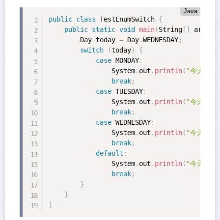
Java
public
class
TestEnumSwitch
{
public
static
void
main
(
String
[
]
 args
)
        Day today 
=
 Day
.
WEDNESDAY
;
switch
(
today
)
{
case
 MONDAY
:
                System
.
out
.
println
(
"今天是星
break
;
case
 TUESDAY
:
                System
.
out
.
println
(
"今天是星
break
;
case
 WEDNESDAY
:
                System
.
out
.
println
(
"今天是星
break
;
default
:
                System
.
out
.
println
(
"今天是其
break
;
}
}
}