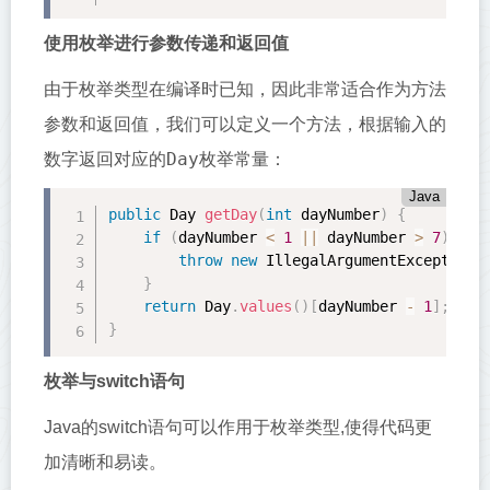
使用枚举进行参数传递和返回值
由于枚举类型在编译时已知，因此非常适合作为方法
参数和返回值，我们可以定义一个方法，根据输入的
Day
数字返回对应的
枚举常量：
Java
public
 Day 
getDay
(
int
 dayNumber
)
{
if
(
dayNumber 
<
1
||
 dayNumber 
>
7
)
{
throw
new
IllegalArgumentException
(
}
return
 Day
.
values
(
)
[
dayNumber 
-
1
]
;
//
}
枚举与switch语句
Java的switch语句可以作用于枚举类型,使得代码更
加清晰和易读。