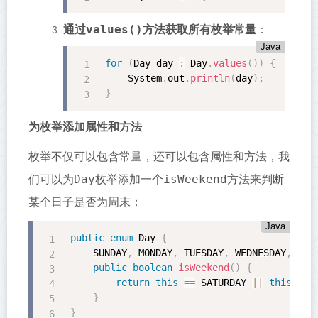
values()
通过
方法获取所有枚举常量
：
Java
for
(
Day day 
:
 Day
.
values
(
)
)
{
    System
.
out
.
println
(
day
)
;
}
为枚举添加属性和方法
枚举不仅可以包含常量，还可以包含属性和方法，我
Day
isWeekend
们可以为
枚举添加一个
方法来判断
某个日子是否为周末：
Java
public
enum
 Day 
{
    SUNDAY
,
 MONDAY
,
 TUESDAY
,
 WEDNESDAY
,
 THU
public
boolean
isWeekend
(
)
{
return
this
==
 SATURDAY 
||
this
==
 
}
}