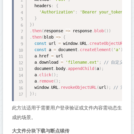
  headers
:
{
'Authorization'
:
'Bearer your_token_her
}
}
)
.
then
(
response 
=
>
 response
.
blob
(
)
)
.
then
(
blob 
=
>
{
const
 url 
=
 window
.
URL
.
createObjectURL
(
bl
const
 a 
=
 document
.
createElement
(
'a'
)
;
  a
.
href 
=
 url

  a
.
download 
=
'filename.ext'
;
// 自定义文件
  document
.
body
.
appendChild
(
a
)
;
  a
.
click
(
)
;
  a
.
remove
(
)
;
  window
.
URL
.
revokeObjectURL
(
url
)
;
// 清理
}
)
;
此方法适用于需要用户登录验证或文件内容需动态生
成的场景。
大文件分块下载与断点续传