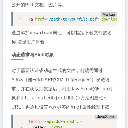
公开的PDF文档、图片等。
Markup
<
a
href
=
"
/path/to/yourfile.pdf
"
download
=
"
c
download
通过添加
属性，可以指定下载文件的名
称,增强用户体验。
动态请求与Blob对象
对于需要认证或动态生成的文件，前端需通过
AJAX（如Fetch API或XMLHttpRequest）发送请
Blob
求，并在获取到数据后，利用JavaScript的
对
URL.createObjectURL()
象和
方法创建临时
<a>
href
URL，再通过设置
标签的
属性触发下载。
JavaScript
fetch
(
'/api/download'
,
{
  method
:
'POST'
,